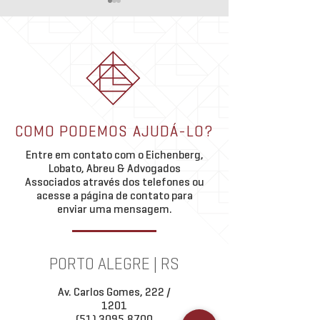
ELA ADV na Mídia 
extrajudicial pode 
uso da hipoteca n
A execução extrajudic
imobiliário
hipoteca representa 
importante inovação 
pelo Marco Legal das
Theo Abreu palestra em
(Lei nº 14.711/2023).
COMO PODEMOS AJUDÁ-LO?
debate da OABRJ sobre
regulamentar a execu
permuta imobiliária
Entre em contato com o Eichenberg,
garantia diretamente 
Lobato, Abreu & Advogados
Associados através dos telefones ou
acesse a página de contato para
enviar uma mensagem.
PORTO ALEGRE | RS
Av. Carlos Gomes, 222 /
1201
(51) 3095.8700