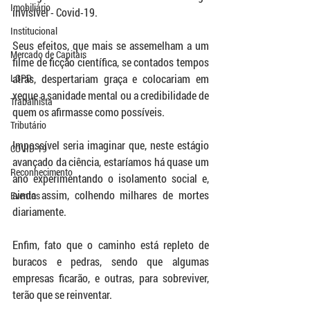
Imobiliário
invisível - Covid-19.
Institucional
Seus efeitos, que 
mais se assemelham a um 
Mercado de Capitais
filme de ficção científica, se
 contados tempos 
LGPD
atrás, despertariam graça e colocariam em 
xeque a sanidade mental ou a credibilidade de 
Trabalhista
quem os afirmasse como possíveis. 
Tributário
Impossível seria imaginar que, neste estágio 
COVID-19
avançado da ciência, estaríamos há quase um 
Reconhecimento
ano experimentando o isolamento social e, 
ainda assim, colhendo milhares de mortes 
Eventos
diariamente.  
Enfim, fato que o caminho está repleto de 
buracos e pedras, sendo que algumas 
empresas ficarão, e outras, para sobreviver, 
terão que se reinventar. 