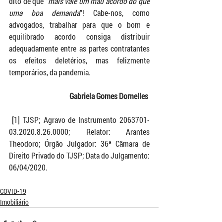
dito de que “
mais vale um mau acordo do que 
uma boa demanda
”! Cabe-nos, como 
advogados, trabalhar para que o bom e 
equilibrado acordo consiga distribuir 
adequadamente entre as partes contratantes 
os efeitos deletérios, mas felizmente 
temporários, da pandemia.   
Gabriela Gomes Dornelles 
 [1] TJSP; Agravo de Instrumento 2063701-
03.2020.8.26.0000; Relator: Arantes 
Theodoro; Órgão Julgador: 36ª Câmara de 
Direito Privado do TJSP; Data do Julgamento: 
06/04/2020. 
COVID-19
Imobiliário