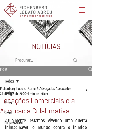
Eichenberg, Lobato, Abreu & Advogados Associados -
Advocacia Full Service
NOTÍCIAS
Post
Todos
Eichenberg, Lobato, Abreu & Advogados Associados
Todos
31 de ago. de 2020
4 min de leitura
Locações Comerciais e a
Agro
Advocacia Colaborativa
Cível
Atualmente, estamos vivendo uma guerra 
Empresarial
inimaginável: o mundo contra o inimigo 