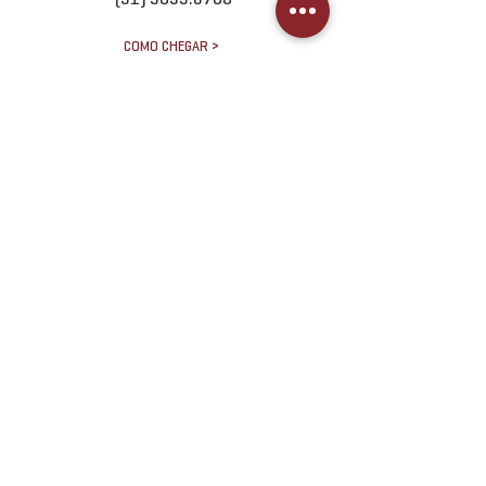
COMO CHEGAR >
SÃO PAULO | SP
Av. das Nações Unidas, 12.399 /
102A
(11) 3624.4634
(11) 97270 7802
COMO CHEGAR >
RIO DE JANEIRO | RJ
Rua Jardim Botânico, 674 / 406
(21) 3502.2082
COMO CHEGAR >