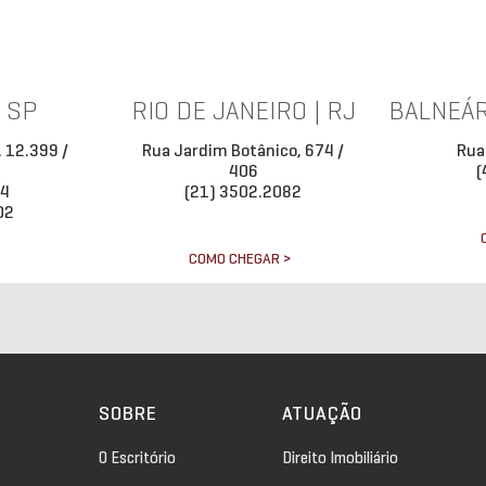
| SP
RIO DE JANEIRO | RJ
BALNEÁR
, 12.399 /
Rua Jardim Botânico, 674 /
Rua
406
(
34
(21) 3502.2082
02
COMO CHEGAR >
>
SOBRE
ATUAÇÃO
O Escritório
Direito Imobiliário