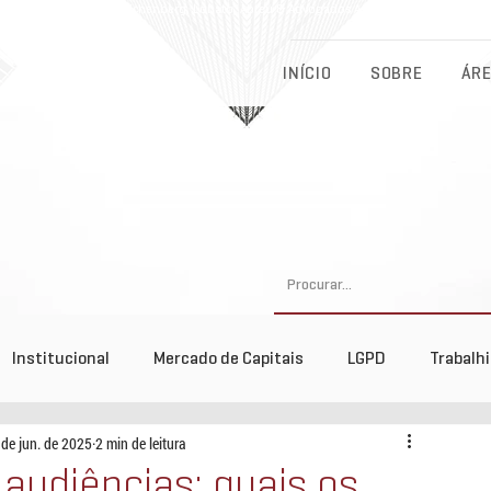
Eichenberg, Lobato, Abreu & Advogados Associados - Advocacia Fu
INÍCIO
SOBRE
ÁRE
Institucional
Mercado de Capitais
LGPD
Trabalh
 de jun. de 2025
2 min de leitura
tos
audiências: quais os