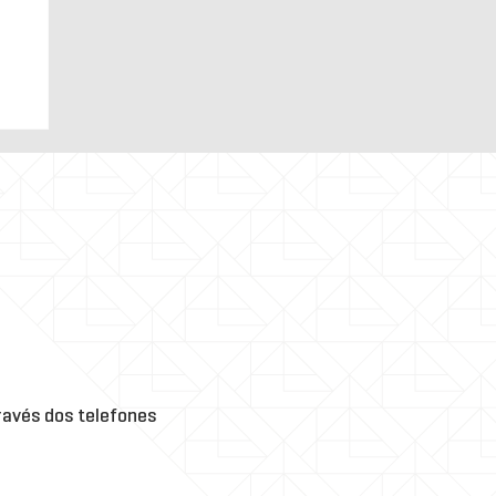
el
o
,
ório
avés dos telefones