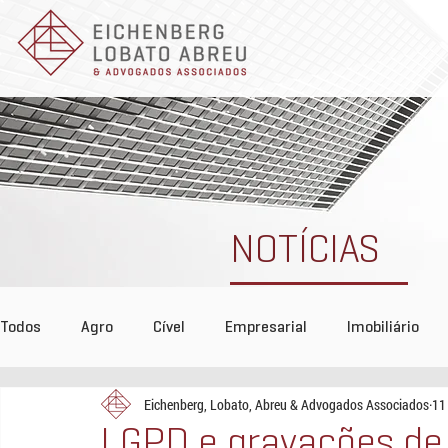
NOTÍCIAS
Todos
Agro
Cível
Empresarial
Imobiliário
Eichenberg, Lobato, Abreu & Advogados Associados
11
Tributário
COVID-19
Reconhecimento
Even
LGPD e gravações de 