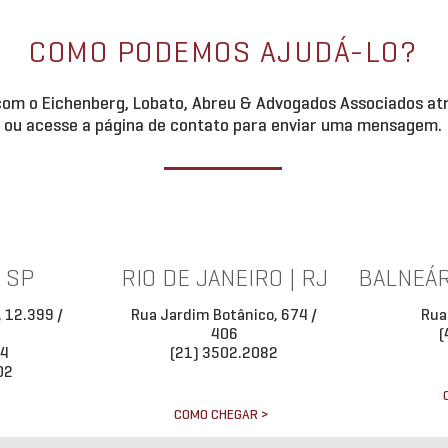
Garantias (Lei nº 14.711/2023). Ao
regulamentar a execução desta
lestra em debate da
COMO PODEMOS AJUDÁ-LO?
garantia diretamente perante o
ermuta imobiliária
om o Eichenberg, Lobato, Abreu & Advogados Associados atr
ou acesse a página de contato para enviar uma mensagem.
| SP
RIO DE JANEIRO | RJ
BALNEÁR
, 12.399 /
Rua Jardim Botânico, 674 /
Rua
406
(
34
(21) 3502.2082
02
COMO CHEGAR >
>