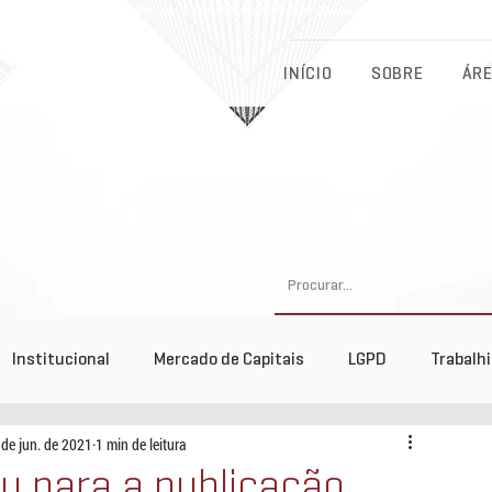
Eichenberg, Lobato, Abreu & Advogados Associados - Advocacia Fu
INÍCIO
SOBRE
ÁRE
Institucional
Mercado de Capitais
LGPD
Trabalh
 de jun. de 2021
1 min de leitura
tos
iu para a publicação