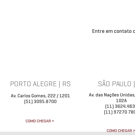
em créditos imobiliários e emitido
exclusivamente por companhias
Theo Abreu pa
securitizadoras, nos termos da
OABRJ sobre p
Entre em contato c
PORTO ALEGRE | RS
SÃO PAULO 
Av. das Nações Unidas
Av. Carlos Gomes, 222 / 1201
102A
(51) 3095.8700
(11) 3624.46
(11) 97270 78
COMO CHEGAR >
COMO CHEGAR 