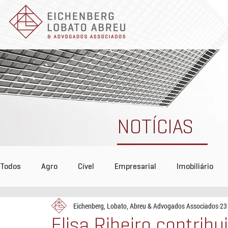
NOTÍCIAS
Todos
Agro
Cível
Empresarial
Imobiliário
Eichenberg, Lobato, Abreu & Advogados Associados
23
Tributário
COVID-19
Reconhecimento
Even
Elisa Ribeiro contribu