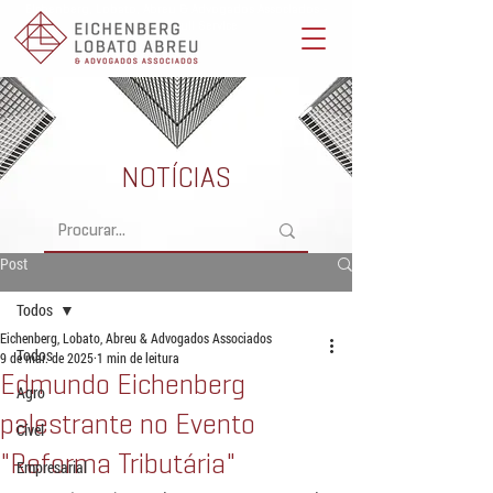
Eichenberg, Lobato, Abreu & Advogados Associados -
Advocacia Full Service
NOTÍCIAS
Post
Todos
Eichenberg, Lobato, Abreu & Advogados Associados
Todos
9 de mai. de 2025
1 min de leitura
Edmundo Eichenberg
Agro
palestrante no Evento
Cível
"Reforma Tributária"
Empresarial