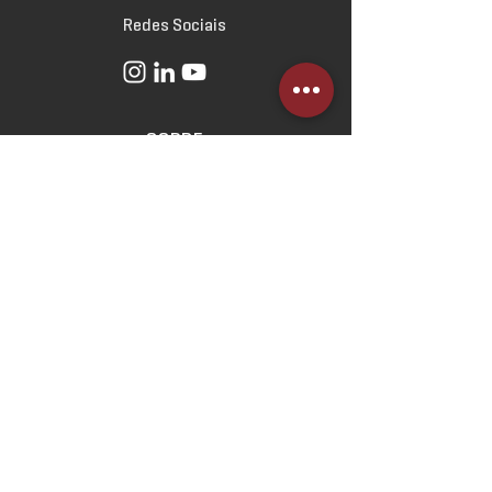
Redes Sociais
SOBRE
O Escritório
Linha do Tempo
Norteadores
Estratégicos
ATUAÇÃO
Direito Imobiliário
Direito Empresarial
Direito Civil e das Relações
de Consumo