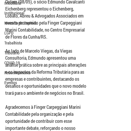
Ontem (08/05), o sócio Edmundo Cavalcanti 
Imobiliário
Eichenberg representou o Eichenberg, 
Institucional
Lobato, Abreu & Advogados Associados em 
evento promovido pela Finger Carpeggiani 
Mercado de Capitais
Marini Contabilidade, no Centro Empresarial 
LGPD
de Flores da Cunha/RS.
Trabalhista
Ao lado de Marcelo Viegas, da Viegas 
Tributário
Consultoria, Edmundo apresentou uma 
COVID-19
análise prática sobre as principais alterações 
e os impactos da Reforma Tributária para as 
Reconhecimento
empresas e contribuintes, destacando os 
Eventos
desafios e oportunidades que o novo modelo 
trará para o ambiente de negócios no Brasil.
Agradecemos à Finger Carpeggiani Marini 
Contabilidade pela organização e pela 
oportunidade de contribuir com esse 
importante debate, reforçando o nosso 