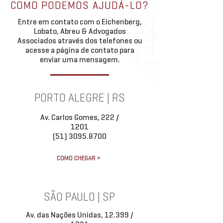
COMO PODEMOS AJUDÁ-LO?
multas e juros. Em artigo, o sócio
O time de Direito Trib
Entre em contato com o Eichenberg,
Marcelo Czerner, da equ
Eichenber
Lobato, Abreu & Advogados
Associados através dos telefones ou
acesse a página de contato para
enviar uma mensagem.
PORTO ALEGRE | RS
Av. Carlos Gomes, 222 /
1201
(51) 3095.8700
COMO CHEGAR >
SÃO PAULO | SP
Av. das Nações Unidas, 12.399 /