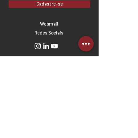
Cadastre-se
Webmail
Redes Sociais
SOBRE
O Escritório
Linha do Tempo
Norteadores
Estratégicos
ATUAÇÃO
Direito Imobiliário