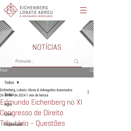
Eichenberg, Lobato, Abreu & Advogados Associados -
Advocacia Full Service
NOTÍCIAS
Post
Todos
Eichenberg, Lobato, Abreu & Advogados Associados
Todos
24 de set. de 2024
1 min de leitura
Edmundo Eichenberg no XI
Agro
Congresso de Direito
Cível
Tributário - Questões
Empresarial