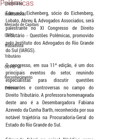
Polêmicas
Imobiliário
Edmundo Eichenberg, sócio do Eichenberg, 
Institucional
Lobato, Abreu & Advogados Associados, será 
Mercado de Capitais
palestrante no XI Congresso de Direito 
LGPD
Tributário - Questões Polêmicas, promovido 
pelo Instituto dos Advogados do Rio Grande 
Trabalhista
do Sul (IARGS).
Tributário
O congresso, em sua 11ª edição, é um dos 
COVID-19
principais eventos do setor, reunindo 
Reconhecimento
especialistas para discutir questões 
relevantes e controversas no campo do 
Eventos
Direito Tributário. A professora homenageada 
deste ano é a Desembargadora Fabiana 
Azevedo da Cunha Barth, reconhecida por sua 
notável trajetória na Procuradoria-Geral do 
Estado do Rio Grande do Sul.