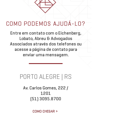
relevantes e ao uso dos
nº 01/2025, que pretende
alterações no sistema
instrumentos Fato Relevante
reformar a Resolução CVM nº 44,
de títulos e investime
e Comunicado ao Mercado
de 31 de agosto...
meio da...
COMO PODEMOS AJUDÁ-LO?
Entre em contato com o Eichenberg,
Lobato, Abreu & Advogados
Associados através dos telefones ou
acesse a página de contato para
enviar uma mensagem.
PORTO ALEGRE | RS
Av. Carlos Gomes, 222 /
1201
(51) 3095.8700
COMO CHEGAR >