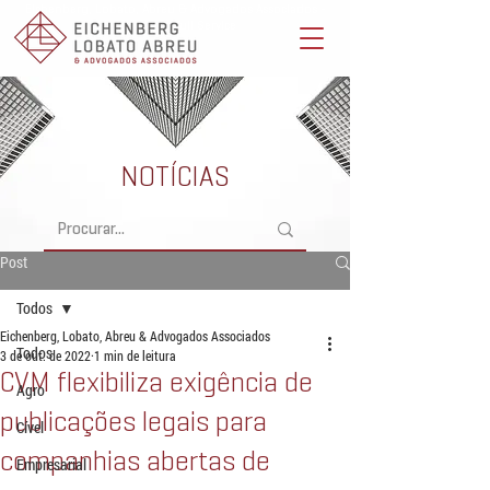
Eichenberg, Lobato, Abreu & Advogados Associados -
Advocacia Full Service
NOTÍCIAS
Post
Todos
Eichenberg, Lobato, Abreu & Advogados Associados
Todos
3 de out. de 2022
1 min de leitura
CVM flexibiliza exigência de
Agro
publicações legais para
Cível
companhias abertas de
Empresarial