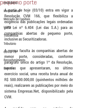
pequeno porte
Imobiliário
A partir de hoje (03/10) entra em vigor a 
Institucional
Resolução CVM 166, que flexibiliza a 
Mercado de Capitais
exigência das publicações legais ordenadas 
LGPD
pela Lei nº 6.404 (Lei das S.A.) para as 
companhias abertas de pequeno porte, 
Trabalhista
inclusive as Securitizadoras. 
Tributário
A norma faculta às companhias abertas de 
COVID-19
menor porte, consideradas, conforme 
Reconhecimento
parágrafo único do artigo 1ª da Resolução, 
aquelas que apresentaram, no último 
Eventos
exercício social, uma receita bruta anual de 
R$ 500.000.000,00 (quinhentos milhões de 
reais), realizarem as publicações por meio do 
sistema Empresas.Net, disponibilizado pela 
CVM. 