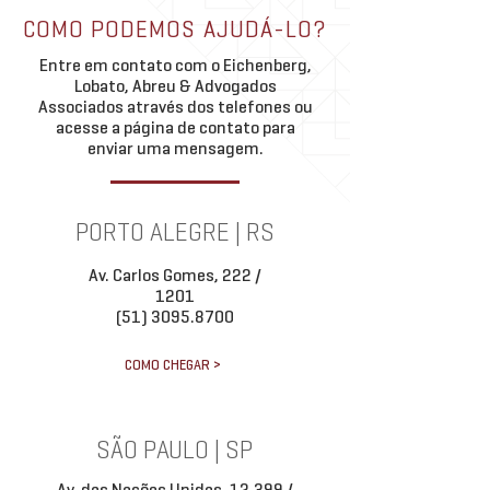
relacionados à Lei Geral de
evolução do tema, foi
COMO PODEMOS AJUDÁ-LO?
Proteção de Dados (LGPD) no
quarta versão do relat
Entre em contato com o Eichenberg,
Brasil. Dentre os principai
LGPD nos Tribunais d
Lobato, Abreu & Advogados
Associados através dos telefones ou
acesse a página de contato para
enviar uma mensagem.
PORTO ALEGRE | RS
Av. Carlos Gomes, 222 /
1201
(51) 3095.8700
COMO CHEGAR >
SÃO PAULO | SP
Av. das Nações Unidas, 12.399 /