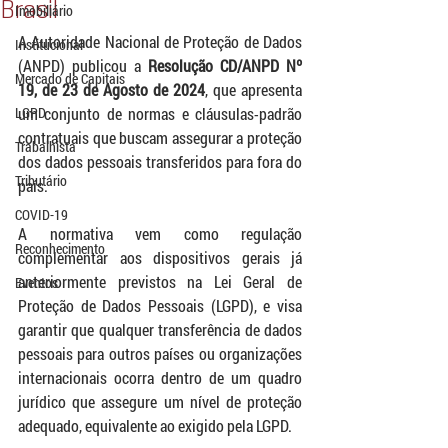
Brasil
Imobiliário
A Autoridade Nacional de Proteção de Dados 
Institucional
(ANPD) publicou a 
Resolução CD/ANPD Nº 
Mercado de Capitais
19, de 23 de Agosto de 2024
, que apresenta 
LGPD
um conjunto de normas e cláusulas-padrão 
contratuais que buscam assegurar a proteção 
Trabalhista
dos dados pessoais transferidos para fora do 
Tributário
país.
COVID-19
A normativa vem como regulação 
Reconhecimento
complementar aos dispositivos gerais já 
anteriormente previstos na Lei Geral de 
Eventos
Proteção de Dados Pessoais (LGPD), e visa 
garantir que qualquer transferência de dados 
pessoais para outros países ou organizações 
internacionais ocorra dentro de um quadro 
jurídico que assegure um nível de proteção 
adequado, equivalente ao exigido pela LGPD.