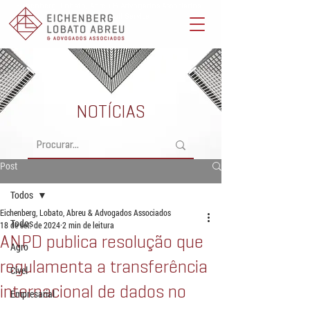
Eichenberg, Lobato, Abreu & Advogados Associados -
Advocacia Full Service
NOTÍCIAS
Post
Todos
Eichenberg, Lobato, Abreu & Advogados Associados
Todos
18 de set. de 2024
2 min de leitura
ANPD publica resolução que
Agro
regulamenta a transferência
Cível
internacional de dados no
Empresarial