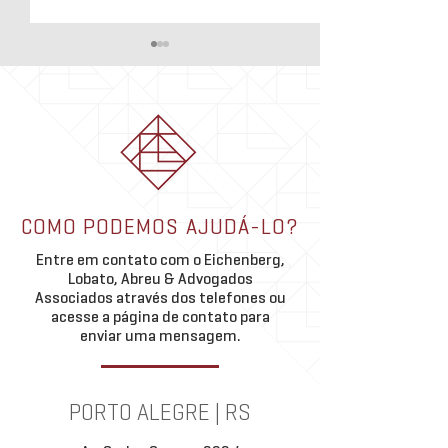
ELA ADV na Mídia 
extrajudicial pode 
uso da hipoteca n
A execução extrajudic
imobiliário
hipoteca representa 
importante inovação 
pelo Marco Legal das
Theo Abreu palestra em
(Lei nº 14.711/2023).
COMO PODEMOS AJUDÁ-LO?
debate da OABRJ sobre
regulamentar a execu
permuta imobiliária
Entre em contato com o Eichenberg,
garantia diretamente 
Lobato, Abreu & Advogados
Associados através dos telefones ou
acesse a página de contato para
enviar uma mensagem.
PORTO ALEGRE | RS