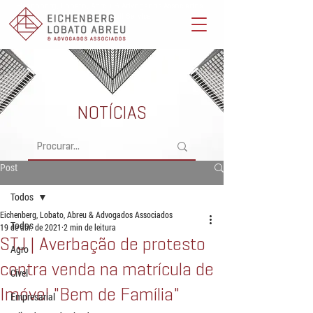
Eichenberg, Lobato, Abreu & Advogados Associados -
Advocacia Full Service
NOTÍCIAS
Post
Todos
Eichenberg, Lobato, Abreu & Advogados Associados
Todos
19 de abr. de 2021
2 min de leitura
STJ | Averbação de protesto
Agro
contra venda na matrícula de
Cível
Imóvel "Bem de Família"
Empresarial