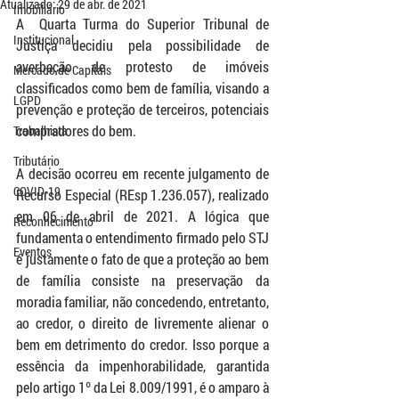
Atualizado:
29 de abr. de 2021
Imobiliário
A  Quarta Turma do Superior Tribunal de 
Institucional
Justiça decidiu pela possibilidade de 
averbação de protesto de imóveis 
Mercado de Capitais
classificados como bem de família, visando a 
LGPD
prevenção e proteção de terceiros, potenciais 
compradores do bem. 
Trabalhista
Tributário
A decisão ocorreu em recente julgamento de 
COVID-19
Recurso Especial (REsp 1.236.057), realizado 
em 06 de abril de 2021. A lógica que 
Reconhecimento
fundamenta o entendimento firmado pelo STJ 
Eventos
é justamente o fato de que a proteção ao bem 
de família consiste na preservação da 
moradia familiar, não concedendo, entretanto, 
ao credor, o direito de livremente alienar o 
bem em detrimento do credor. Isso porque a 
essência da impenhorabilidade, garantida 
pelo artigo 1º da Lei 8.009/1991, é o amparo à 