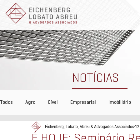
NOTÍCIAS
Todos
Agro
Cível
Empresarial
Imobiliário
Eichenberg, Lobato, Abreu & Advogados Associados
12
Tributário
COVID-19
Reconhecimento
Even
É HOJE: Seminário Re