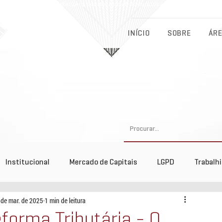
Eichenberg, Lobato, Abreu & Advogados Associados - Advocacia Fu
INÍCIO
SOBRE
ÁRE
Institucional
Mercado de Capitais
LGPD
Trabalh
 de mar. de 2025
1 min de leitura
tos
forma Tributária - O