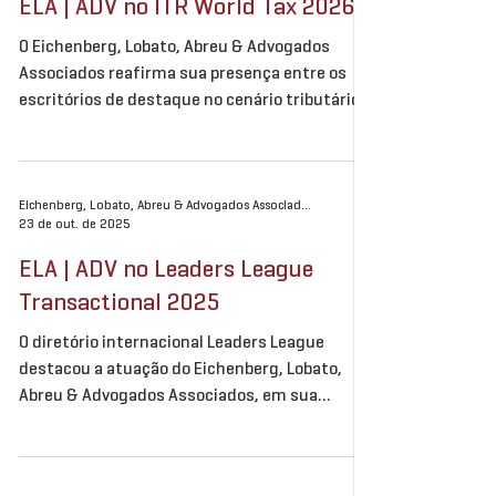
ELA | ADV no ITR World Tax 2026
em suas áreas de expertise. Lucas Eichenberg,
O Eichenberg, Lobato, Abreu & Advogados
na especialidade Imobiliário; Theodoro Chiapp
Associados reafirma sua presença entre os
escritórios de destaque no cenário tributário
nacional, ao ser novamente reconhecido pelo
ITR World Tax 2026 na categoria Tax
Controversy, nacionalmente, e em General
Corporate Tax, no Rio Grande do Sul. O sócio
Eichenberg, Lobato, Abreu & Advogados Associados
23 de out. de 2025
Edmundo Cavalcanti Eichenberg também foi
listado como Highly Regarded em Real Estate
ELA | ADV no Leaders League
e Tax Controversy, reconhecimento que reflete
Transactional 2025
sua trajetória de excelência e o protagonismo
do escrit
O diretório internacional Leaders League
destacou a atuação do Eichenberg, Lobato,
Abreu & Advogados Associados, em sua
publicação Transactional Brasil, por seu
desempenho como referência nas áreas de
Imobiliário, Tributário e Corporate. A conquista