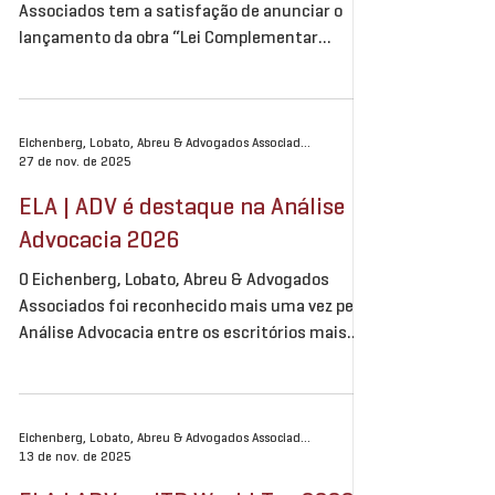
Associados tem a satisfação de anunciar o
lançamento da obra “Lei Complementar
214/2025 – Volume I”, publicada pela Editora
Lumen Juris e organizada pelos professores
Paulo Caliendo, Melissa Guimarães Castello e
Mariana Porto Koch, no âmbito da FESDT. A
Eichenberg, Lobato, Abreu & Advogados Associados
27 de nov. de 2025
publicação reúne análises qualificadas sobre a
regulamentação do IBS, CBS e Imposto
ELA | ADV é destaque na Análise
Seletivo. O sócio Edmundo Cavalcanti
Advocacia 2026
Eichenberg integra o time de autores da
publicação, contribuindo co
O Eichenberg, Lobato, Abreu & Advogados
Associados foi reconhecido mais uma vez pela
Análise Advocacia entre os escritórios mais
admirados do Brasil nas especialidades
Imobiliário, Cível, Tributário e Trabalhista, no
setor de Construção e Engenharia e no Estado
do Rio Grande do Sul. E nossos sócios também
Eichenberg, Lobato, Abreu & Advogados Associados
13 de nov. de 2025
foram reconhecidos como Advogados Mais
Admirados no Estado do Rio Grande do Sul e