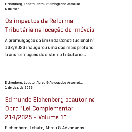
painel “O novo sistema tributário e os reflexos
Eichenberg, Lobato, Abreu & Advogados Associados
6 de mar.
no mercado imobiliário”. Acompanhe pelo link e
participe: Evento – ADIT Brasil
Os impactos da Reforma
Tributária na locação de imóveis
A promulgação da Emenda Constitucional nº
132/2023 inaugurou uma das mais profundas
transformações do sistema tributário
nacional desde a Constituição de 1988. Ao
instituir o modelo de IVA dual — composto pelo
Imposto sobre Bens e Serviços (IBS) e pela
Contribuição sobre Bens e Serviços (CBS) — o
Eichenberg, Lobato, Abreu & Advogados Associados
1 de dez. de 2025
legislador alterou estruturalmente a lógica da
tributação sobre o consumo no Brasil. Tributos
Edmundo Eichenberg coautor na
como PIS, Cofins, ICMS e ISS serão
Obra "Lei Complementar
gradualmente substituídos por um modelo
214/2025 - Volume 1"
unificado, nã
Eichenberg, Lobato, Abreu & Advogados