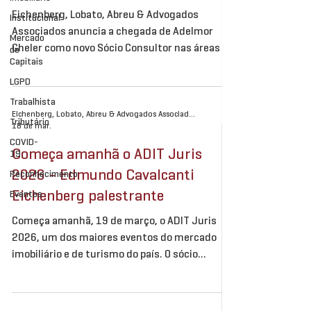
Eichenberg, Lobato, Abreu & Advogados
Institucional
Associados anuncia a chegada de Adelmor
Mercado
Gheler como novo Sócio Consultor nas áreas de
de
Capitais
Tributário e Agronegócio, na sede de São
Paulo. Com sólida trajetória no Direito
LGPD
Tributário e ampla vivência em operações e
Trabalhista
discussões ligadas ao agronegócio, Adelmor
Eichenberg, Lobato, Abreu & Advogados Associados
Tributário
18 de mar.
chega ao ELA | ADV para fortalecer nossa
COVID-
atuação full service, pautada pela
Começa amanhã o ADIT Juris
19
profundidade técnica e pela construção de
2026 - Edmundo Cavalcanti
Reconhecimento
soluções de excelência. Sua experiência reúne
Eichenberg palestrante
Eventos
décadas de atuação em adm
Começa amanhã, 19 de março, o ADIT Juris
2026, um dos maiores eventos do mercado
imobiliário e de turismo do país. O sócio
Edmundo Cavalcanti Eichenberg, do
Eichenberg, Lobato, Abreu & Advogados
Associados, é palestrante confirmado no