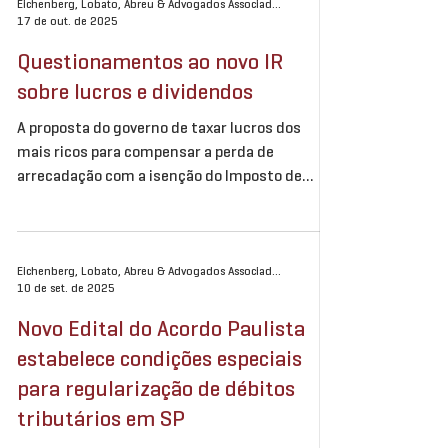
reflete a atuação de um time comprometido
Eichenberg, Lobato, Abreu & Advogados Associados
17 de out. de 2025
com a efetividade, a pessoalidade e a
excelência, princípios que norteiam o
Questionamentos ao novo IR
escritório em sua missão de oferecer soluções
sobre lucros e dividendos
jurídicas criativas, personalizadas e
orientadas a resultados. Agr
A proposta do governo de taxar lucros dos
mais ricos para compensar a perda de
arrecadação com a isenção do Imposto de
Renda para quem recebe até R$ 5.000 por mês
tem lacunas e pode ser questionada na
Justiça se o Senado aprovar o projeto da forma
como passou na Câmara, segundo
Eichenberg, Lobato, Abreu & Advogados Associados
10 de set. de 2025
especialistas em tributação. O que aconteceu
Dúvidas sobre alíquotas, prazos e deduções
Novo Edital do Acordo Paulista
preocupam tributaristas. O PL (Projeto de Lei)
estabelece condições especiais
nº 1087/2025 aprovado na Câmara determina
para regularização de débitos
que o Imposto de Renda
tributários em SP