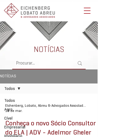
Eichenberg, Lobato, Abreu & Advogados Associados -
Advocacia Full Service
NOTÍCIAS
NOTÍCIAS
Todos
Todos
Eichenberg, Lobato, Abreu & Advogados Associados
Agro
19 de mar.
Cível
Conheça o novo Sócio Consultor
Empresarial
do ELA | ADV - Adelmor Gheler
Imobiliário