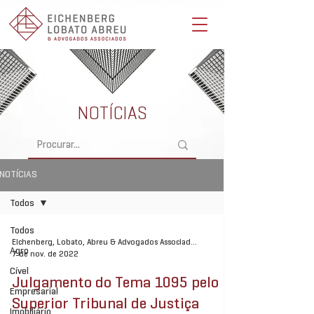
Eichenberg, Lobato, Abreu & Advogados Associados -
Advocacia Full Service
NOTÍCIAS
NOTÍCIAS
Todos
Todos
Eichenberg, Lobato, Abreu & Advogados Associados
Agro
7 de nov. de 2022
Cível
Julgamento do Tema 1095 pelo
Empresarial
Superior Tribunal de Justiça
Imobiliário