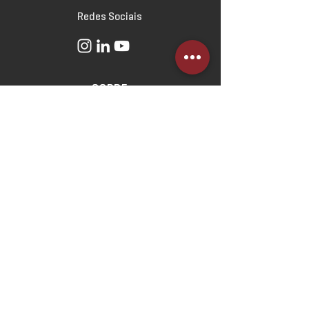
Redes Sociais
SOBRE
O Escritório
Linha do Tempo
Norteadores
Estratégicos
ATUAÇÃO
Direito Imobiliário
Direito Empresarial
Direito Civil e das Relações