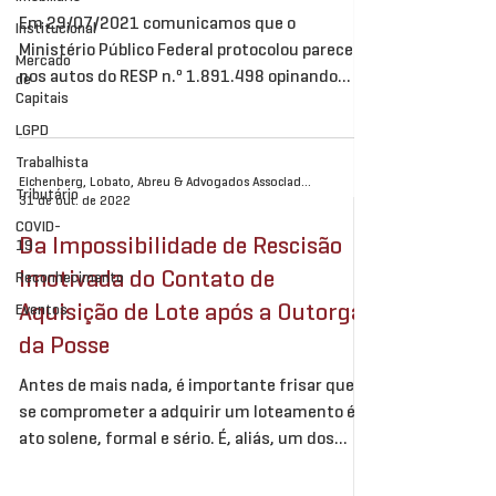
Em 29/07/2021 comunicamos que o
Institucional
Ministério Público Federal protocolou parecer
Mercado
nos autos do RESP n.º 1.891.498 opinando
de
Capitais
pela...
LGPD
Trabalhista
Eichenberg, Lobato, Abreu & Advogados Associados
Tributário
31 de out. de 2022
COVID-
Da Impossibilidade de Rescisão
19
Imotivada do Contato de
Reconhecimento
Aquisição de Lote após a Outorga
Eventos
da Posse
Antes de mais nada, é importante frisar que
se comprometer a adquirir um loteamento é
ato solene, formal e sério. É, aliás, um dos
mais...