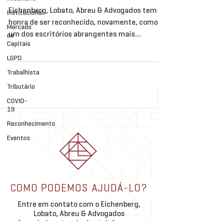
Eichenberg, Lobato, Abreu & Advogados tem a
Institucional
honra de ser reconhecido, novamente, como
Mercado
um dos escritórios abrangentes mais
de
Capitais
admirados na...
LGPD
Trabalhista
Tributário
COVID-
19
Reconhecimento
Eventos
COMO PODEMOS AJUDÁ-LO?
Entre em contato com o Eichenberg,
Lobato, Abreu & Advogados