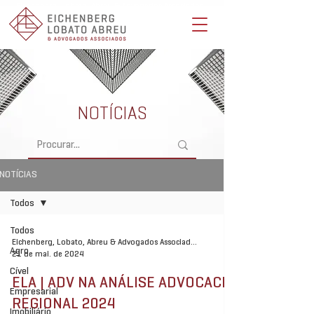
Eichenberg, Lobato, Abreu & Advogados Associados -
Advocacia Full Service
NOTÍCIAS
NOTÍCIAS
Todos
Todos
Eichenberg, Lobato, Abreu & Advogados Associados
Agro
21 de mai. de 2024
Cível
ELA | ADV NA ANÁLISE ADVOCACIA
Empresarial
REGIONAL 2024
Imobiliário