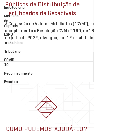
Públicas de Distribuição de
Institucional
Certificados de Recebíveis
Mercado
de
A Comissão de Valores Mobiliários (“CVM”), em
Capitais
complemento à Resolução CVM nº 160, de 13
LGPD
de julho de 2022, divulgou, em 12 de abril de...
Trabalhista
Tributário
COVID-
19
Reconhecimento
Eventos
COMO PODEMOS AJUDÁ-LO?