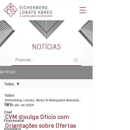
Eichenberg, Lobato, Abreu & Advogados Associados -
Advocacia Full Service
NOTÍCIAS
NOTÍCIAS
Todos
Todos
Eichenberg, Lobato, Abreu & Advogados Associados
Agro
18 de abr. de 2024
Cível
CVM divulga Ofício com
Empresarial
Orientações sobre Ofertas
Imobiliário