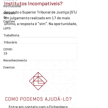
Institutos Incompatíveis?
Institucional
Segundo o Superior Tribunal de Justiça (STJ),
Mercado
de
em julgamento realizado em 17 de maio
Capitais
último, a resposta é “sim”. Na oportunidade,
LGPD
foi...
Trabalhista
Tributário
COVID-
19
Reconhecimento
Eventos
COMO PODEMOS AJUDÁ-LO?
Entre em contato com o Eichenberg,