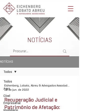
Eichenberg, Lobato, Abreu & Advogados Associados -
Advocacia Full Service
NOTÍCIAS
NOTÍCIAS
Todos
Todos
Eichenberg, Lobato, Abreu & Advogados Associados
Agro
13 de jun. de 2022
Cível
Recuperação Judicial e
Empresarial
Patrimônio de Afetação:
Imobiliário