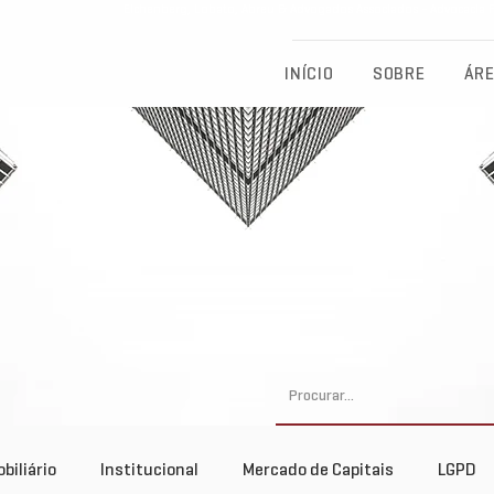
Eichenberg, Lobato, Abreu & Advogados Associados - Advocacia Fu
INÍCIO
SOBRE
ÁRE
biliário
Institucional
Mercado de Capitais
LGPD