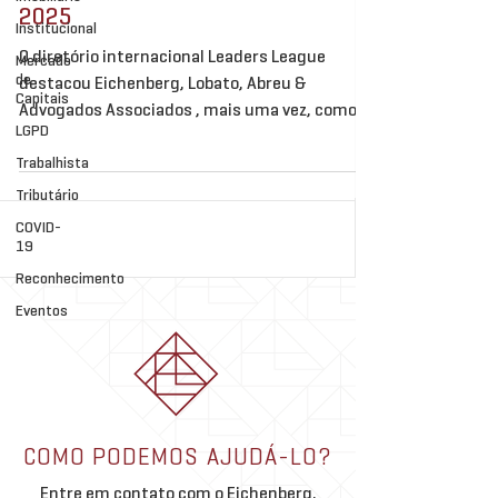
2025
Institucional
O diretório internacional Leaders League
Mercado
de
destacou Eichenberg, Lobato, Abreu &
Capitais
Advogados Associados , mais uma vez, como
LGPD
referência por...
Trabalhista
Tributário
COVID-
19
Reconhecimento
Eventos
COMO PODEMOS AJUDÁ-LO?
Entre em contato com o Eichenberg,