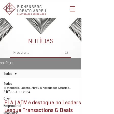
Eichenberg, Lobato, Abreu & Advogados Associados -
Advocacia Full Service
NOTÍCIAS
NOTÍCIAS
Todos
Todos
Eichenberg, Lobato, Abreu & Advogados Associados
Agro
16 de out. de 2024
Cível
ELA | ADV é destaque no Leaders
Empresarial
League Transactions & Deals
Imobiliário