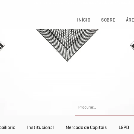
Eichenberg, Lobato, Abreu & Advogados Associados - Advocacia Fu
INÍCIO
SOBRE
ÁRE
biliário
Institucional
Mercado de Capitais
LGPD