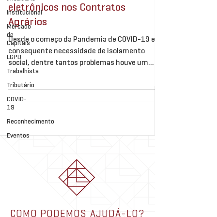
eletrônicos nos Contratos
Institucional
Agrários
Mercado
de
Desde o começo da Pandemia de COVID-19 e
Capitais
consequente necessidade de isolamento
LGPD
social, dentre tantos problemas houve um
Trabalhista
importante avanço...
Tributário
COVID-
19
Reconhecimento
Eventos
COMO PODEMOS AJUDÁ-LO?