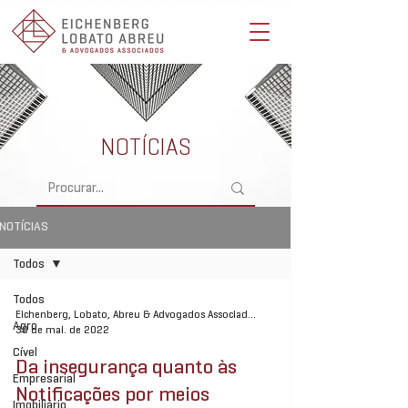
Eichenberg, Lobato, Abreu & Advogados Associados -
Advocacia Full Service
NOTÍCIAS
NOTÍCIAS
Todos
Todos
Eichenberg, Lobato, Abreu & Advogados Associados
Agro
30 de mai. de 2022
Cível
Da insegurança quanto às
Empresarial
Notificações por meios
Imobiliário