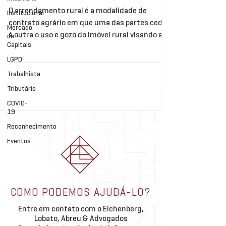
O arrendamento rural é a modalidade de
Institucional
contrato agrário em que uma das partes cede
Mercado
à outra o uso e gozo do imóvel rural visando a...
de
Capitais
LGPD
Trabalhista
Tributário
COVID-
19
Reconhecimento
Eventos
COMO PODEMOS AJUDÁ-LO?
Entre em contato com o Eichenberg,
Lobato, Abreu & Advogados