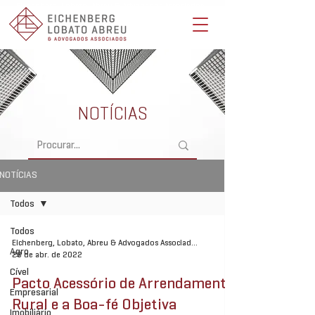
Eichenberg, Lobato, Abreu & Advogados Associados -
Advocacia Full Service
NOTÍCIAS
NOTÍCIAS
Todos
Todos
Eichenberg, Lobato, Abreu & Advogados Associados
Agro
28 de abr. de 2022
Cível
Pacto Acessório de Arrendamento
Empresarial
Rural e a Boa-fé Objetiva
Imobiliário